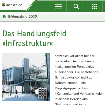
P
P
H
F
o
o
a
o
r
r
u
o
Bildungsland 2030
t
t
p
t
a
a
t
e
l
l
i
r
Das Handlungsfeld
Hauptinhalt
ü
n
n
-
»Infrastruktur«
b
a
h
B
e
v
a
e
r
i
l
r
setzt sich vor allem mit der
g
g
t
e
materiellen, technischen und
r
a
i
institutionellen Perspektive
e
t
c
auseinander. Die bestehende
i
i
h
Schulstruktur soll nicht zur
f
o
Debatte stehen – die
e
n
Projektgruppe geht von
n
»Kontinuität und Verlässlichkeit«
d
in diesem Bereich aus.
e
Stattdessen soll in den
N