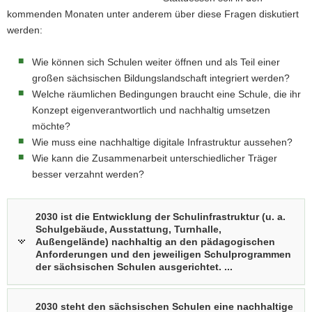
kommenden Monaten unter anderem über diese Fragen diskutiert
a
werden:
v
i
Wie können sich Schulen weiter öffnen und als Teil einer
g
großen sächsischen Bildungslandschaft integriert werden?
a
Welche räumlichen Bedingungen braucht eine Schule, die ihr
t
Konzept eigenverantwortlich und nachhaltig umsetzen
i
möchte?
o
Wie muss eine nachhaltige digitale Infrastruktur aussehen?
n
Wie kann die Zusammenarbeit unterschiedlicher Träger
besser verzahnt werden?
2030 ist die Entwicklung der Schulinfrastruktur (u. a.
Schulgebäude, Ausstattung, Turnhalle,
Außengelände) nachhaltig an den pädagogischen
Anforderungen und den jeweiligen Schulprogrammen
der sächsischen Schulen ausgerichtet. ...
2030 steht den sächsischen Schulen eine nachhaltige