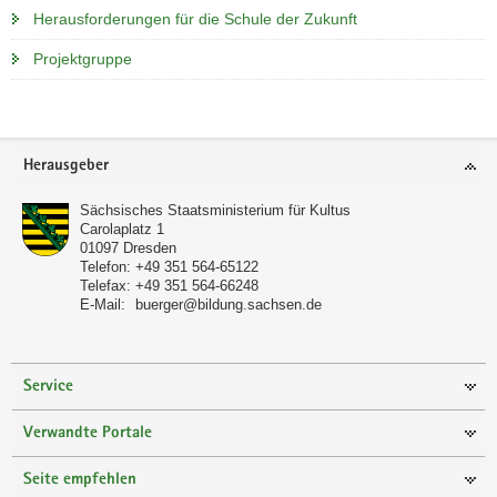
Herausforderungen für die Schule der Zukunft
a
v
Projektgruppe
i
g
a
t
Footer-
Herausgeber
i
Bereich
o
Sächsisches Staatsministerium für Kultus
n
Carolaplatz 1
01097
Dresden
Telefon:
+49 351 564-65122
Telefax:
+49 351 564-66248
E-Mail:
buerger@bildung.sachsen.de
Service
Verwandte Portale
Seite empfehlen