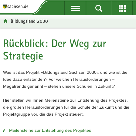
P
P
H
F
o
o
a
o
r
r
u
o
Bildungsland 2030
t
t
p
t
a
a
t
e
l
l
i
r
Rückblick: Der Weg zur
Hauptinhalt
ü
n
n
-
Strategie
b
a
h
B
e
v
a
e
r
i
l
r
Was ist das Projekt »Bildungsland Sachsen 2030« und wie ist die
g
g
t
e
Idee dazu entstanden? Vor welchen Herausforderungen –
r
a
i
Megatrends genannt – stehen unsere Schulen in Zukunft?
e
t
c
i
i
h
Hier stellen wir Ihnen Meilensteine zur Entstehung des Projektes,
f
o
die großen Herausforderungen für die Schule der Zukunft und die
e
n
Projektgruppe vor, die das Projekt steuert.
n
d
e
Meilensteine zur Entstehung des Projektes
N